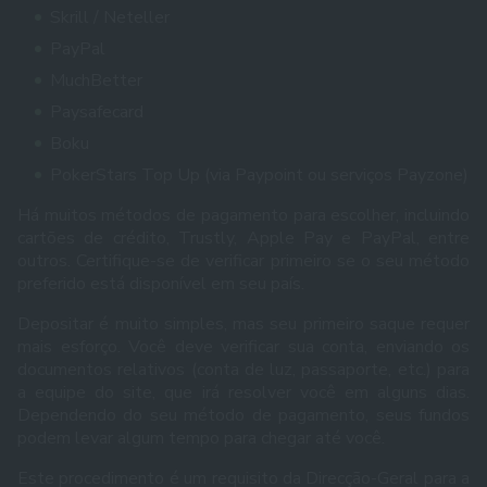
Skrill / Neteller
PayPal
MuchBetter
Paysafecard
Boku
PokerStars Top Up (via Paypoint ou serviços Payzone)
Há muitos métodos de pagamento para escolher, incluindo
cartões de crédito, Trustly, Apple Pay e PayPal, entre
outros. Certifique-se de verificar primeiro se o seu método
preferido está disponível em seu país.
Depositar é muito simples, mas seu primeiro saque requer
mais esforço. Você deve verificar sua conta, enviando os
documentos relativos (conta de luz, passaporte, etc.) para
a equipe do site, que irá resolver você em alguns dias.
Dependendo do seu método de pagamento, seus fundos
podem levar algum tempo para chegar até você.
Este procedimento é um requisito da Direcção-Geral para a