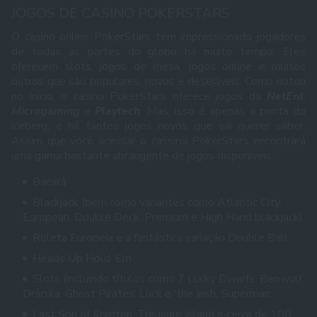
JOGOS DE CASINO POKERSTARS
O casino online PokerStars tem impressionado jogadores
de todas as partes do globo há muito tempo. Eles
oferecem slots, jogos de mesa, jogos online e muitos
outros que são populares, novos e desejáveis. Como notou
no início, o casino PokerStars oferece jogos da
NetEnt
,
Microgaming
e
Playtech
. Mas, isso é apenas a ponta do
iceberg, e há tantos jogos novos que vai querer saber.
Assim que você acessar o cassino PokerStars encontrará
uma gama bastante abrangente de jogos disponíveis:
Bacará
Blackjack (bem como variantes como Atlantic City,
European, Double Deck, Premium e High Hand blackjack)
Roleta Europeia e a fantástica variação Double Ball
Heads Up Hold ‘Em
Slots (incluindo títulos como 7 Lucky Dwarfs, Beowulf,
Drácula, Ghost Pirates, Luck o ‘the Irish, Superman:
Last Son of Krypton, Treasure Island e cerca de 100