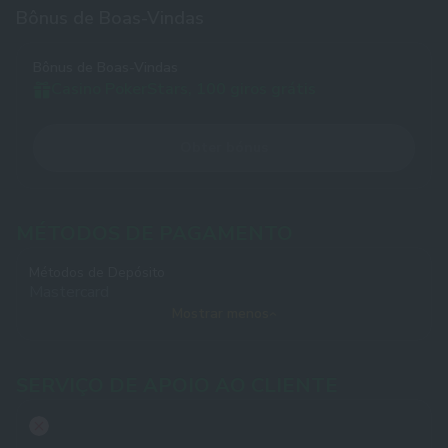
Bônus de Boas-Vindas
Bônus de Boas-Vindas
Casino PokerStars, 100 giros grátis
Obter bónus
MÉTODOS DE PAGAMENTO
Métodos de Depósito
Mastercard
Mostrar menos
SERVIÇO DE APOIO AO CLIENTE