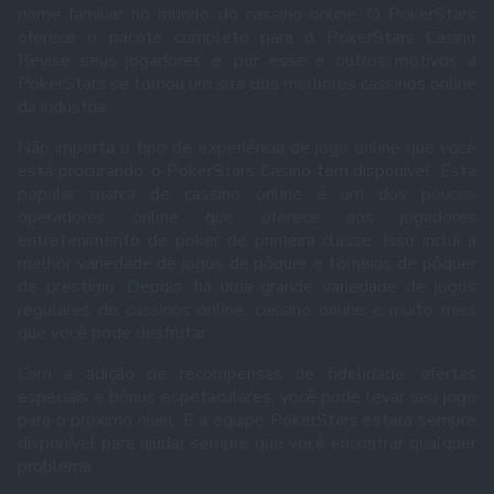
nome familiar no mundo do cassino online. O PokerStars
oferece o pacote completo para o PokerStars Casino
Revise seus jogadores e, por esse e outros motivos a
PokerStars se tornou um site dos melhores cassinos online
da indústria.
Não importa o tipo de experiência de jogo online que você
está procurando, o PokerStars Casino tem disponível. Esta
popular marca de cassino online é um dos poucos
operadores online que oferece aos jogadores
entretenimento de poker de primeira classe. Isso inclui a
melhor variedade de jogos de pôquer e torneios de pôquer
de prestígio. Depois, há uma grande variedade de jogos
regulares de cassinos online, cassino online e muito mais
que você pode desfrutar.
Com a adição de recompensas de fidelidade, ofertas
especiais e bônus espetaculares, você pode levar seu jogo
para o próximo nível. E a equipe PokerStars estará sempre
disponível para ajudar sempre que você encontrar qualquer
problema.