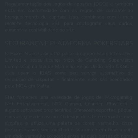
Regulamentação dos Jogos de apostas (DGOJ) e também
está em conformidade com as regras de combate ao
branqueamento de capitais. Isso, combinado com a mais
recente tecnologia SSL para criptografar seus dados,
aumenta a confiabilidade do site.
SEGURANÇA E PLATAFORMA POKERSTARS
O Poker Stars Casino faz parte do grupo Stars Interactive
Limited e possui licença tripla da Gambling Supervision
Commission na Ilha de Man e no Reino Unido pelo UKGC –
eles usam o IBAS como seu serviço alternativo de
resolução de disputas – finalmente, eles são licenciados
pela MGA em Malta.
Eles fornecem uma variedade de jogos de: Microgaming,
Net Entertainment, NYX Gaming, Leander, PlayTech e
alguns softwares proprietários. Oferecem esportes, pôquer
e instalações de cassino. O design do site é elegante, mas
simples, e utiliza uma paleta de cores: vermelho, cinza,
preto e branco; seu logotipo é seu nome em branco com
um dado vermelho colocado entre as duas partes do nome