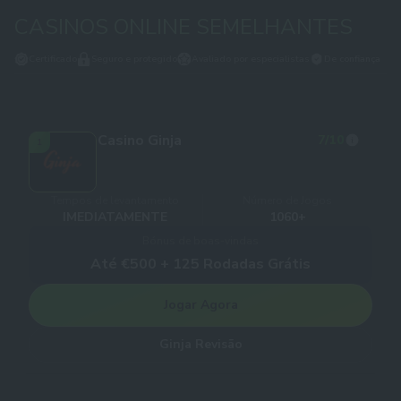
CASINOS ONLINE SEMELHANTES
Certificado
Seguro e protegido
Avaliado por especialistas
De confiança
Casino Ginja
7
/10
1
Tempos de levantamento
Número de Jogos
IMEDIATAMENTE
1060+
Bónus de boas-vindas
Até €500 + 125 Rodadas Grátis
Jogar Agora
Ginja Revisão