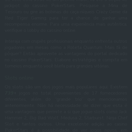
jackpot do cassino PokerStars. Pesquise a Mina de
Tesouro ou gire as bobinas do caça-níqueis Crazy Genie da
Red Tiger Gaming para ter a chance de ganhar uma
recompensa enorme. Para uma experiência mais autêntica,
verifique o lobby do cassino online.
Interaja com crupiês profissionais enquanto enfrenta outros
jogadores em mesas como a Roleta Quantum. Mais fã de
pôquer? Então aproveite as vantagens do portal dedicado
no cassino PokerStars. Elabore estratégias e compita em
torneios enquanto você blefa para grandes vitórias.
Slots online
Os slots são um dos jogos mais populares aqui. Existem
739
+ jogos no total provenientes de 17 fornecedores
diferentes, além do “grande trio” que mencionamos
anteriormente. Não há necessidade de dizer que esta é
uma vantagem que permite a si que jogue slots como Jack
Hammer 2, Big Bad Wolf, Medusa 2, Starburst, Ninja Chef
Slot e tantos outros. Uma excelente adição ao casino
PokerStars é a possibilidade de ver jogos novos, em