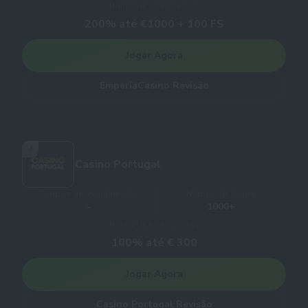
Bónus de boas-vindas
200% até €1000 + 100 FS
Jogar Agora
EmperiaCasino Revisão
4
Casino Portugal
Tempos de levantamento
Número de Jogos
-
1000+
Bónus de boas-vindas
100% até € 300
Jogar Agora
Casino Portugal Revisão