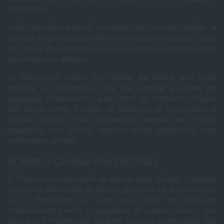
dispositivo.
Você também poderá participar de corridas diárias a
dinheiro. Faça a aposta mínima nos jogos participantes, suba
na tabela de classificação e você estará no caminho para
um prêmio em dinheiro.
O PokerStars Casino tem
todos os bónus
que pode
imaginar e, idealmente, teria que verificar a página de
promoção
regularmente para obter os melhores. Alguns
dos bónus, como o bónus de depósito de boas-vindas e
rodadas grátis, estão disponíveis apenas para novos
jogadores, mas outros também estão disponíveis para
utilizadores actuais.
SOBRE O CASINO POKERSTARS
O Pokerstars olhou além de apenas jogar pôquer. A grande
campanha publicitária do pôquer já passou há algum tempo
e o Pokerstars já tem uma fatia de mercado
impressionante entre os jogadores de pôquer online. É por
isso que o PokerStars também está se aventurando nas