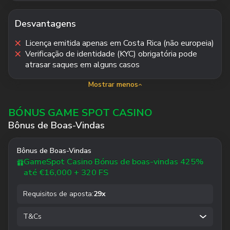
Desvantagens
Licença emitida apenas em Costa Rica (não europeia)
Verificação de identidade (KYC) obrigatória pode
atrasar saques em alguns casos
Mostrar menos
BÓNUS GAME SPOT CASINO
Bônus de Boas-Vindas
Bônus de Boas-Vindas
GameSpot Casino Bónus de boas-vindas 425%
até €16,000 + 320 FS
Requisitos de aposta:
29x
T&Cs