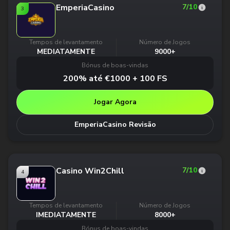
EmperiaCasino
7
/10
3
Tempos de levantamento
Número de Jogos
MEDIATAMENTE
9000+
Bónus de boas-vindas
200% até €1000 + 100 FS
Jogar Agora
EmperiaCasino Revisão
Casino Win2Chill
7
/10
4
Tempos de levantamento
Número de Jogos
IMEDIATAMENTE
8000+
Bónus de boas-vindas