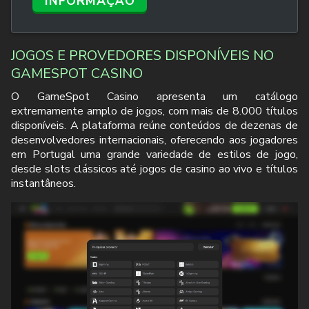
INFORMAÇÃO
JOGOS E PROVEDORES DISPONÍVEIS NO
GAMESPOT CASINO
O GameSpot Casino apresenta um catálogo
extremamente amplo de jogos, com mais de 8.000 títulos
disponíveis. A plataforma reúne conteúdos de dezenas de
desenvolvedores internacionais, oferecendo aos jogadores
em Portugal uma grande variedade de estilos de jogo,
desde slots clássicos até jogos de casino ao vivo e títulos
instantâneos.