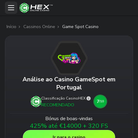
Início
Cassinos Online
Game Spot Casino
Análise ao Casino GameSpot em
Portugal
Classificação CasinoHEX
7
/10
RECOMENDADO
Bónus de boas-vindas
425% até €14000 + 320 FS
Ir para o casino