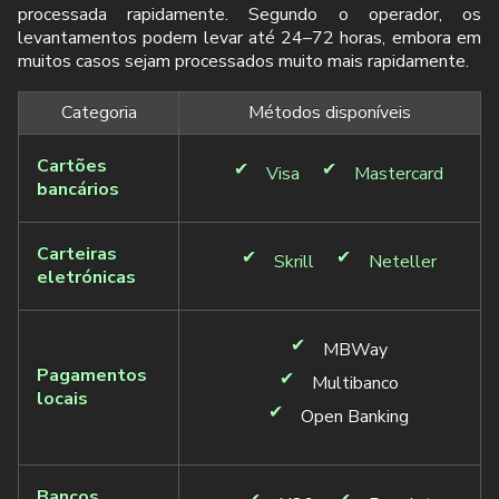
processada rapidamente. Segundo o operador, os
levantamentos podem levar até 24–72 horas, embora em
muitos casos sejam processados muito mais rapidamente.
Categoria
Métodos disponíveis
Cartões
Visa
Mastercard
bancários
Carteiras
Skrill
Neteller
eletrónicas
MBWay
Pagamentos
Multibanco
locais
Open Banking
Bancos