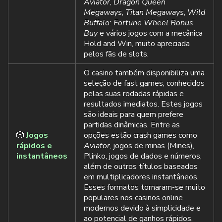
Aviator
,
Dragon Queen
Megaways
,
Titan Megaways
,
Wild
Buffalo: Fortune Wheel Bonus
Buy
e vários jogos com a mecânica
Hold and Win, muito apreciada
pelos fãs de slots.
O casino também disponibiliza uma
seleção de fast games, conhecidos
pelas suas rodadas rápidas e
resultados imediatos. Estes jogos
são ideais para quem prefere
partidas dinâmicas. Entre as
🎲
Jogos
opções estão crash games como
rápidos e
Aviator
, jogos de minas (Mines),
instantâneos
Plinko, jogos de dados e números,
além de outros títulos baseados
em multiplicadores instantâneos.
Esses formatos tornaram-se muito
populares nos casinos online
modernos devido à simplicidade e
ao potencial de ganhos rápidos.