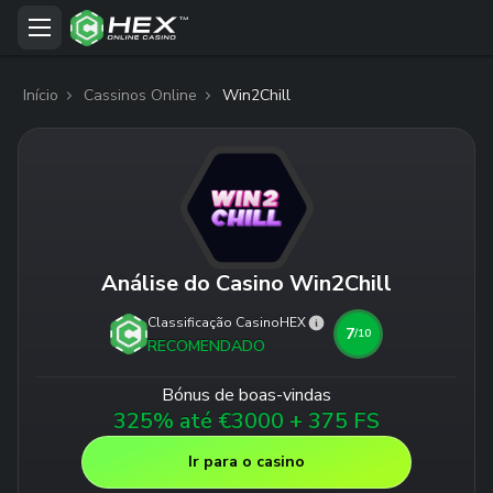
Início
Cassinos Online
Win2Chill
Análise do Casino Win2Chill
Classificação CasinoHEX
7
/10
RECOMENDADO
Bónus de boas-vindas
325% até €3000 + 375 FS
Ir para o casino