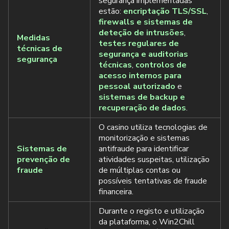
segurança implementadas
estão:
encriptação TLS/SSL
,
firewalls e sistemas de
deteção de intrusões
,
Medidas
testes regulares de
técnicas de
segurança e auditorias
segurança
técnicas
,
controlos de
acesso internos para
pessoal autorizado
e
sistemas de backup e
recuperação de dados
.
O casino utiliza tecnologias de
monitorização e sistemas
Sistemas de
antifraude para identificar
prevenção de
atividades suspeitas, utilização
fraude
de múltiplas contas ou
possíveis tentativas de fraude
financeira.
Durante o registo e utilização
da plataforma, o Win2Chill