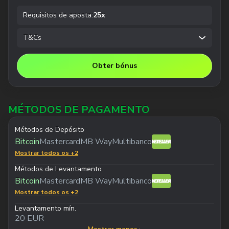
Requisitos de aposta:
25x
T&Cs
Apenas para jogadores que escolhem WIN EDITION no
primeiro depósito | Pacote de 5 depósitos | Depósito mínimo
Obter bónus
€20 por etapa | Total máximo: até €3.000 + 725 giros grátis | 1.º
depósito: 100% até €500 + 100 FS | 2.º depósito: 150% até
€1.000 + 200 FS | 3.º depósito: 100% até €500 + 75 FS | 4.º
depósito: 75% até €500 + 100 FS | 5.º depósito: 100% até €500
+ 250 FS | Requisito de aposta do bónus: 25× apenas o valor
do bónus | Ganhos dos FS: wagering 1× | Prazo de wagering: 7
MÉTODOS DE PAGAMENTO
dias por bónus | Ganho máximo do bónus: 10× o valor do
bónus recebido | Cada depósito desbloqueia uma nova etapa |
Métodos de Depósito
Aplicam-se os termos gerais do bónus.
Bitcoin
Mastercard
MB Way
Multibanco
Mostrar todos os +2
Métodos de Levantamento
Bitcoin
Mastercard
MB Way
Multibanco
Mostrar todos os +2
Levantamento mín.
20 EUR