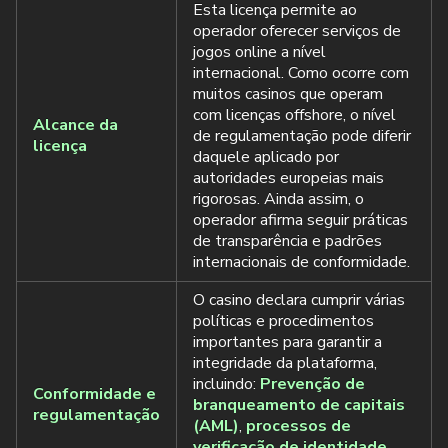
Esta licença permite ao
operador oferecer serviços de
jogos online a nível
internacional. Como ocorre com
muitos casinos que operam
com licenças offshore, o nível
Alcance da
de regulamentação pode diferir
licença
daquele aplicado por
autoridades europeias mais
rigorosas. Ainda assim, o
operador afirma seguir práticas
de transparência e padrões
internacionais de conformidade.
O casino declara cumprir várias
políticas e procedimentos
importantes para garantir a
integridade da plataforma,
incluindo:
Prevenção de
Conformidade e
branqueamento de capitais
regulamentação
(AML)
,
processos de
verificação de identidade