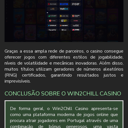
Graças a essa ampla rede de parceiros, o casino consegue
oferecer jogos com diferentes estilos de jogabilidade,
níveis de volatilidade e mecânicas inovadoras. Além disso,
muitos títulos utilizam geradores de números aleatórios
(RNG) certificados, garantindo resultados justos e
imprevisíveis.
CONCLUSÃO SOBRE O WIN2CHILL CASINO
De forma geral, o Win2Chill Casino apresenta-se
como uma plataforma moderna de jogos online que
procura atrair jogadores em Portugal através de uma
combinação de bónus generosos, uma vasta