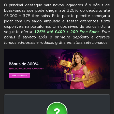
O principal destaque para novos jogadores é o bónus de
boas-vindas que pode chegar até 325% do depósito até
€3.000 + 375 free spins. Este pacote permite começar a
jogar com um saldo ampliado e testar diferentes slots
disponíveis na plataforma. Um dos níveis do bónus inclui a
seguinte oferta:
125% até €400 + 200 Free Spins
.
Este
bónus é ativado após o primeiro depósito e oferece
fundos adicionais e rodadas grátis em slots selecionados
.