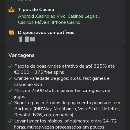
Tipos de Casino
Android ,
Casino ao Vivo ,
Casinos Legais ,
Casinos Móveis ,
IPhone Casino
Dispositivos compatíveis
Vantagens
Pacote de boas-vindas atrativo de até 325% até
€3.000 + 375 free spins
Grande variedade de jogos: slots, fast games e
casino ao vivo
Mais de 2.500 slots e diferentes categorias de
jogos
Suporte para métodos de pagamento populares em
Portugal (MBWay, Multibanco, Visa, Skrill, Neteller,
Revolut, N26, criptomoedas)
Levantamentos rápidos, oficialmente entre 24–72
horas, muitas vezes processados em poucos