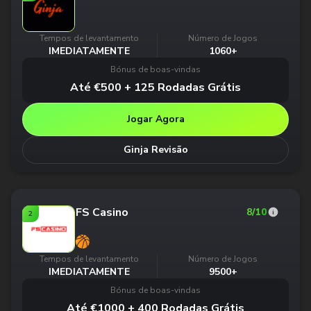
Tempos de levantamento
Número de Jogos
IMEDIATAMENTE
1060+
Bónus de boas-vindas
Até €500 + 125 Rodadas Grátis
Jogar Agora
Ginja Revisão
FS Casino
8
/10
2
Tempos de levantamento
Número de Jogos
IMEDIATAMENTE
9500+
Bónus de boas-vindas
Até €1000 + 400 Rodadas Grátis