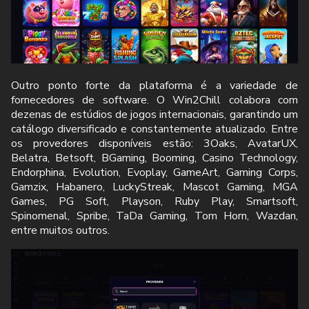
Outro ponto forte da plataforma é a variedade de
fornecedores de software. O Win2Chill colabora com
dezenas de estúdios de jogos internacionais, garantindo um
catálogo diversificado e constantemente atualizado. Entre
os provedores disponíveis estão: 3Oaks, AvatarUX,
Belatra, Betsoft, BGaming, Booming, Casino Technology,
Endorphina, Evolution, Evoplay, GameArt, Gaming Corps,
Gamzix, Habanero, LuckyStreak, Mascot Gaming, MGA
Games, PG Soft, Playson, Ruby Play, Smartsoft,
Spinomenal, Spribe, TaDa Gaming, Tom Horn, Wazdan,
entre muitos outros.