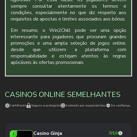
sempre consultar atentamente os termos e
condições, especialmente no que diz respeito aos
requisitos de apostas e limites associados aos bónus.
Em resumo, o Win2Chill pode ser uma opção
interessante para jogadores que procuram grandes
promoções e uma ampla seleção de jogos online,
desde que utilizem a plataforma com
responsabilidade e estejam atentos às regras
aplicáveis às ofertas promocionais.
CASINOS ONLINE SEMELHANTES
Certificado
Seguro e protegido
Avaliado por especialistas
De confiança
Casino Ginja
7
/10
1