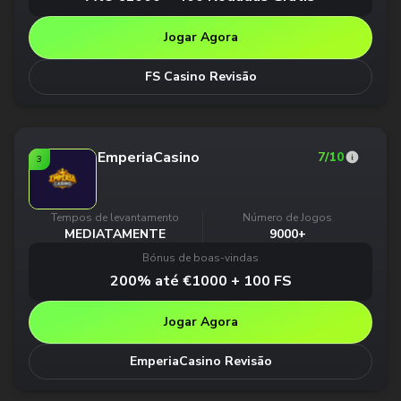
Jogar Agora
FS Casino Revisão
EmperiaCasino
7
/10
3
Tempos de levantamento
Número de Jogos
MEDIATAMENTE
9000+
Bónus de boas-vindas
200% até €1000 + 100 FS
Jogar Agora
EmperiaCasino Revisão