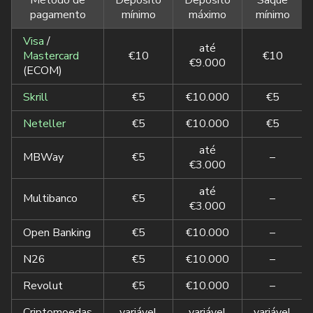
pagamento
mínimo
máximo
mínimo
Visa
/
até
Mastercard
€10
€10
€9.000
(ECOM)
Skrill
€5
€10.000
€5
Neteller
€5
€10.000
€5
até
MBWay
€5
–
€3.000
até
Multibanco
€5
–
€3.000
Open Banking
€5
€10.000
–
N26
€5
€10.000
–
Revolut
€5
€10.000
–
Criptomoedas
variável
variável
variável