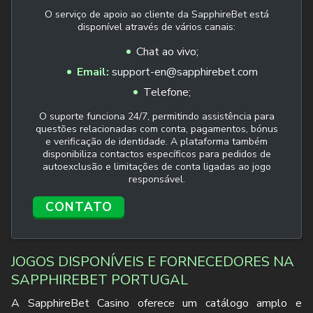
O serviço de apoio ao cliente da SapphireBet está
disponível através de vários canais:
Chat ao vivo;
Email:
support-en@sapphirebet.com
Telefone;
O suporte funciona 24/7, permitindo assistência para
questões relacionadas com conta, pagamentos, bónus
e verificação de identidade. A plataforma também
disponibiliza contactos específicos para pedidos de
autoexclusão e limitações de conta ligadas ao jogo
responsável.
CONTATO
JOGOS DISPONÍVEIS E FORNECEDORES NA
SAPPHIREBET PORTUGAL
A SapphireBet Casino oferece um catálogo amplo e