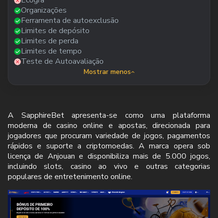
Ecogra
Organizações
Ferramenta de autoexclusão
Limites de depósito
Limites de perda
Limites de tempo
Teste de Autoavaliação
Mostrar menos
A SapphireBet apresenta-se como uma plataforma
moderna de casino online e apostas, direcionada para
jogadores que procuram variedade de jogos, pagamentos
rápidos e suporte a criptomoedas. A marca opera sob
licença de Anjouan e disponibiliza mais de 5.000 jogos,
incluindo slots, casino ao vivo e outras categorias
populares de entretenimento online.