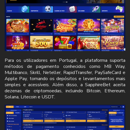
Para os utilizadores em Portugal, a plataforma suporta
métodos de pagamento conhecidos como MB Way,
Multibanco, Skrill, Neteller, RapidTransfer, PaySafeCard e
Apple Pay, tornando os depósitos e levantamentos mais
simples e acessíveis. Além disso, a SapphireBet aceita
dezenas de criptomoedas, incluindo Bitcoin, Ethereum,
Solana, Litecoin e USDT.