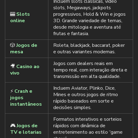
Incluem slots clássicas, vídeo
slots, Megaways, jackpots
🎰
Slots
progressivos, Hold & Win e jogos
online
3D. Grande variedade de temas,
desde mitologia e aventura até
frutas e fantasia.
🎲
Jogos de
Roleta, blackjack, baccarat, poker
mesa
e outras variantes modernas.
Jogos com dealers reais em
🎥
Casino ao
tempo real, com interação direta e
vivo
transmissão em alta qualidade.
Incluem Aviator, Plinko, Dice,
⚡
Crash e
Mines e outros jogos de ritmo
jogos
rápido baseados em sorte e
instantâneos
decisões simples.
Formatos interativos e sorteios
🎮
Jogos de
rápidos com dinâmica de
TV e lotarias
entretenimento ao estilo “game