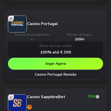
6
Casino Portugal
Tempos de levantamento
Número de Jogos
-
1000+
Bónus de boas-vindas
100% até € 300
Jogar Agora
Casino Portugal Revisão
Casino SapphireBet
7
/10
7