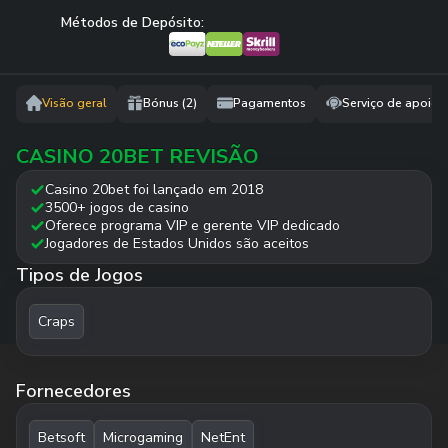
Métodos de Depósito:
Visão geral
Bónus (2)
Pagamentos
Serviço de apoio a
CASINO 20BET REVISÃO
Casino 20bet foi lançado em 2018
3500+ jogos de casino
Oferece programa VIP e gerente VIP dedicado
Jogadores de Estados Unidos são aceitos
Tipos de Jogos
Craps
Fornecedores
Betsoft
Microgaming
NetEnt