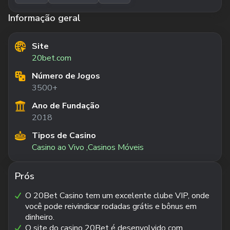
Informação geral
Site
20bet.com
Número de Jogos
3500+
Ano de Fundação
2018
Tipos de Casino
Casino ao Vivo ,
Casinos Móveis
Prós
O 20Bet Casino tem um excelente clube VIP, onde
você pode reivindicar rodadas grátis e bônus em
dinheiro.
O site do casino 20Bet é desenvolvido com