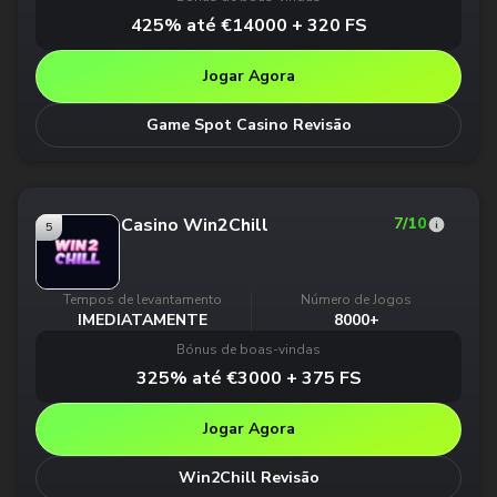
425% até €14000 + 320 FS
Jogar Agora
Game Spot Casino Revisão
Casino Win2Chill
7
/10
5
Tempos de levantamento
Número de Jogos
IMEDIATAMENTE
8000+
Bónus de boas-vindas
325% até €3000 + 375 FS
Jogar Agora
Win2Chill Revisão