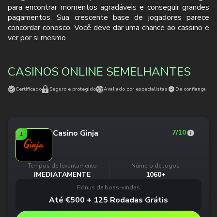
para encontrar momentos agradáveis ​​e conseguir grandes
pagamentos. Sua crescente base de jogadores parece
concordar conosco. Você deve dar uma chance ao cassino e
ver por si mesmo.
CASINOS ONLINE SEMELHANTES
Certificado
Seguro e protegido
Avaliado por especialistas
De confiança
Casino Ginja
7
/10
1
Tempos de levantamento
Número de Jogos
IMEDIATAMENTE
1060+
Bónus de boas-vindas
Até €500 + 125 Rodadas Grátis