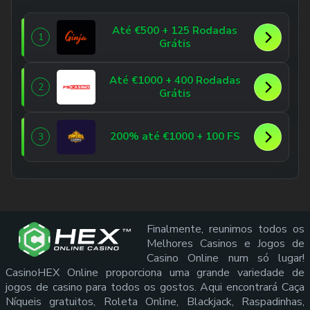
Até €500 + 125 Rodadas
1
Grátis
Até €1000 + 400 Rodadas
2
Grátis
200% até €1000 + 100 FS
3
Finalmente, reunimos todos os
Melhores Casinos e Jogos de
Casino Online num só lugar!
CasinoHEX Online proporciona uma grande variedade de
jogos de casino para todos os gostos. Aqui encontrará Caça
Níqueis gratuitos, Roleta Online, Blackjack, Raspadinhas,