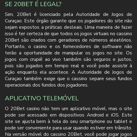
SE 20BET É LEGAL?
Sim, 20Bet é licenciado pela Autoridade de Jogos de
Curaçao. Este órgão garante que os jogadores do site não
sejam expostos a práticas desleais. Uma maneira de fazer
isso é ter certeza de que todos os jogos virtuais no cassino
20Bet são criados com geradores de números aleatórios.
Portanto, o casino e os fornecedores de software não
terão a oportunidade de manipular os jogos no site. Os
jogos com crupiê ao vivo também são seguros e justos,
pois são jogados em tempo real e você pode assistir à
ação enquanto ela acontece. A Autoridade de Jogos de
Curaçao também exige que o cassino separe seus fundos
operacionais dos fundos dos jogadores.
APLICATIVO TELEMÓVEL
O 20Bet casino não tem um aplicativo móvel, mas o site
pode ser acessado em dispositivos Android e iOS. Este
site se ajusta bem à tela do seu smartphone ou tablet e
pode ser conveniente para usar quando estiver em trânsito.
Na versão móvel do cassino 20Bet, você pode jogar jogos