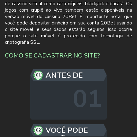
de cassino virtual como caça-níqueis, blackjack e bacará. Os
jogos com crupiê ao vivo também estão disponíveis na
versão móvel do cassino 20Bet. É importante notar que
você pode depositar dinheiro em sua conta 20Bet usando
o site móvel, e seus dados estarão seguros. Isso ocorre
porque o site móvel é protegido com tecnologia de
criptografia SSL.
COMO SE CADASTRAR NO SITE?
ANTES DE
INICIAR O
PROCESSO DE
INSCRIÇÃO,
VOCÊ TERÁ
QUE INDICAR
QUAL BÔNUS
VOCÊ PODE