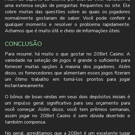
uma extensa seção de perguntas frequentes no site. Ele
cobre muitas das questões sobre as quais os jogadores
normalmente gostariam de saber. Você pode conferir a
qualquer momento e resolver o problema rapidamente.
Achamos que é muito útil e cheio de informações úteis.
CONCLUSÃO
Para resumir, há muito o que gostar no 20Bet Casino. A
variedade na seleção de jogos é grande o suficiente para
fornecer muitas opções à maioria dos jogadores. Além
disso, os fornecedores que alimentam esses jogos fizeram
um ótimo trabalho em torná-los prontos para jogar
instantaneamente.
O bônus de boas-vindas em seus dois depósitos iniciais é
um impulso geral significativo para seu orçamento para
você começar. Além disso, você tem prêmios semanais,
assim jogar no 20Bet Casino é sem dúvida divertido e
também compensa.
No geral, acreditamos que a 20Bet é um excelente lugar