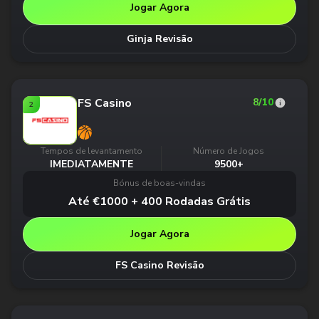
Jogar Agora
Ginja Revisão
FS Casino
8
/10
2
Tempos de levantamento
Número de Jogos
IMEDIATAMENTE
9500+
Bónus de boas-vindas
Até €1000 + 400 Rodadas Grátis
Jogar Agora
FS Casino Revisão