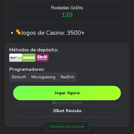
Rodadas Grátis
120
Jogos de Casino:
3500+
Métodos de depósito:
Programadores:
Betsoft
Microgaming
NetEnt
Jogar Agora
Ligação segura
20bet Revisão
Detalhes do bónus