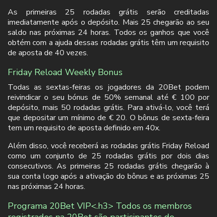
As primeiras 25 rodadas grátis serão creditadas
imediatamente após o depósito. Mais 25 chegarão ao seu
saldo nas próximas 24 horas. Todos os ganhos que você
obtém com a ajuda dessas rodadas grátis têm um requisito
de aposta de 40 vezes.
Friday Reload Weekly Bonus
Todas as sextas-feiras os jogadores da 20Bet podem
reivindicar o seu bónus de 50% semanal até € 100 por
depósito, mais 50 rodadas grátis. Para ativá-lo, você terá
que depositar um mínimo de € 20. O bônus de sexta-feira
tem um requisito de aposta definido em 40x.
Além disso, você receberá as rodadas grátis Friday Reload
como um conjunto de 25 rodadas grátis por dois dias
consecutivos. As primeiras 25 rodadas grátis chegarão à
sua conta logo após a ativação do bônus e as próximas 25
nas próximas 24 horas.
Programa 20Bet VIP<.h3> Todos os membros
registrados na 20Bet são participantes do