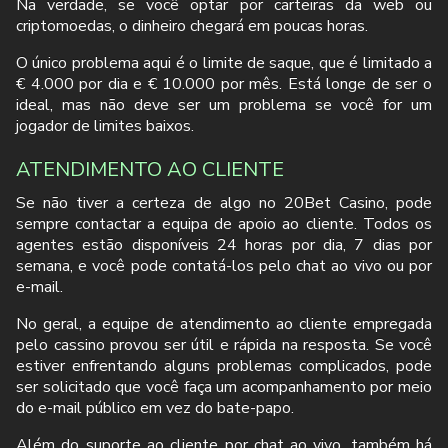
Na verdade, se você optar por carteiras da web ou
criptomoedas, o dinheiro chegará em poucas horas.
O único problema aqui é o limite de saque, que é limitado a
€ 4.000 por dia e € 10.000 por mês. Está longe de ser o
ideal, mas não deve ser um problema se você for um
jogador de limites baixos.
ATENDIMENTO AO CLIENTE
Se não tiver a certeza de algo no 20Bet Casino, pode
sempre contactar a equipa de apoio ao cliente. Todos os
agentes estão disponíveis 24 horas por dia, 7 dias por
semana, e você pode contatá-los pelo chat ao vivo ou por
e-mail.
No geral, a equipe de atendimento ao cliente empregada
pelo cassino provou ser útil e rápida na resposta. Se você
estiver enfrentando alguns problemas complicados, pode
ser solicitado que você faça um acompanhamento por meio
do e-mail público em vez do bate-papo.
Além do suporte ao cliente por chat ao vivo, também há