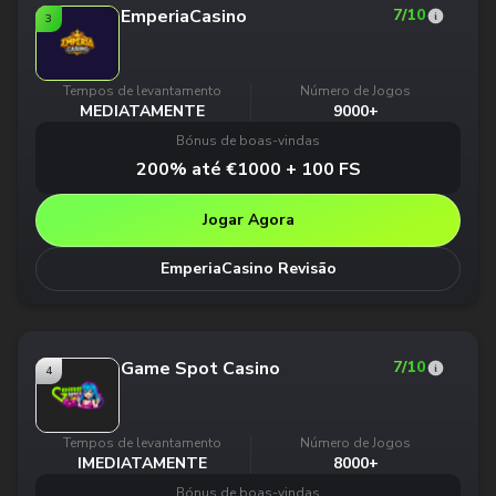
EmperiaCasino
7
/10
3
Tempos de levantamento
Número de Jogos
MEDIATAMENTE
9000+
Bónus de boas-vindas
200% até €1000 + 100 FS
Jogar Agora
EmperiaCasino Revisão
Game Spot Casino
7
/10
4
Tempos de levantamento
Número de Jogos
IMEDIATAMENTE
8000+
Bónus de boas-vindas