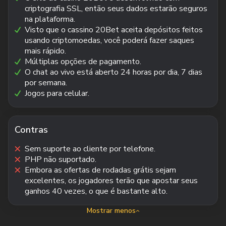
criptografia SSL, então seus dados estarão seguros
na plataforma.
Visto que o cassino 20Bet aceita depósitos feitos
usando criptomoedas, você poderá fazer saques
mais rápido.
Múltiplas opções de pagamento.
O chat ao vivo está aberto 24 horas por dia, 7 dias
por semana.
Jogos para celular.
Contras
Sem suporte ao cliente por telefone.
PHP não suportado.
Embora as ofertas de rodadas grátis sejam
excelentes, os jogadores terão que apostar seus
ganhos 40 vezes, o que é bastante alto.
Mostrar menos