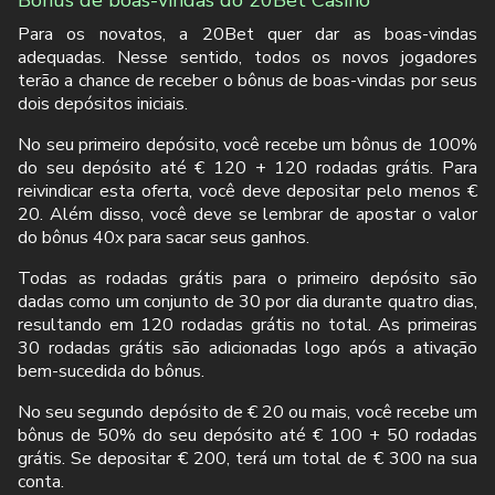
Para os novatos, a 20Bet quer dar as boas-vindas
adequadas. Nesse sentido, todos os novos jogadores
terão a chance de receber o bônus de boas-vindas por seus
dois depósitos iniciais.
No seu primeiro depósito, você recebe um bônus de 100%
do seu depósito até € 120 + 120 rodadas grátis. Para
reivindicar esta oferta, você deve depositar pelo menos €
20. Além disso, você deve se lembrar de apostar o valor
do bônus 40x para sacar seus ganhos.
Todas as rodadas grátis para o primeiro depósito são
dadas como um conjunto de 30 por dia durante quatro dias,
resultando em 120 rodadas grátis no total. As primeiras
30 rodadas grátis são adicionadas logo após a ativação
bem-sucedida do bônus.
No seu segundo depósito de € 20 ou mais, você recebe um
bônus de 50% do seu depósito até € 100 + 50 rodadas
grátis. Se depositar € 200, terá um total de € 300 na sua
conta.