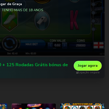
ogar de Graça
 TENHO MAIS DE 18 ANOS.
0 + 125 Rodadas Grátis bónus de
Jogar agora
Ligação segura