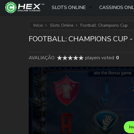
SLOTS ONLINE
CASSINOS ONL
Início
Slots Online
Football: Champions Cup
FOOTBALL: CHAMPIONS CUP -
AVALIAÇÃO:
players voted:
0
Jo