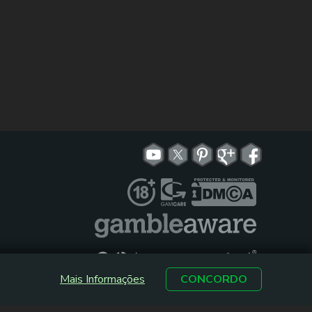
Mais Informações
CONCORDO