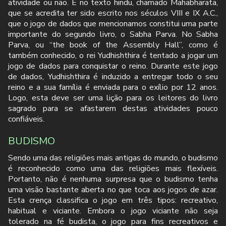
atividade ou não. É no texto hindu, chamado Mahabharata,
que se acredita ter sido escrito nos séculos VIII e IX A.C.,
que o jogo de dados que mencionamos constitui uma parte
importante do segundo livro, o Sabha Parva. No Sabha
Parva, ou “the book of the Assembly Hall”, como é
também conhecido, o rei Yudhishthira é tentado a jogar um
jogo de dados para conquistar o reino. Durante este jogo
de dados, Yudhishthira é induzido a entregar todo o seu
reino e a sua família é enviada para o exílio por 12 anos.
Logo, esta deve ser uma lição para os leitores do livro
sagrado para se afastarem destas atividades pouco
confiáveis.
BUDISMO
Sendo uma das religiões mais antigas do mundo, o budismo
é reconhecido como uma das religiões mais flexíveis.
Portanto, não é nenhuma surpresa que o budismo tenha
uma visão bastante aberta no que toca aos jogos de azar.
Esta crença classifica o jogo em três tipos: recreativo,
habitual e viciante. Embora o jogo viciante não seja
tolerado na fé budista, o jogo para fins recreativos e