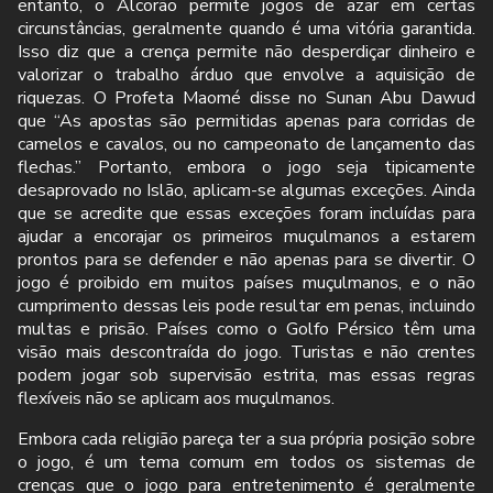
entanto, o Alcorão permite jogos de azar em certas
circunstâncias, geralmente quando é uma vitória garantida.
Isso diz que a crença permite não desperdiçar dinheiro e
valorizar o trabalho árduo que envolve a aquisição de
riquezas. O Profeta Maomé disse no Sunan Abu Dawud
que “As apostas são permitidas apenas para corridas de
camelos e cavalos, ou no campeonato de lançamento das
flechas.” Portanto, embora o jogo seja tipicamente
desaprovado no Islão, aplicam-se algumas exceções. Ainda
que se acredite que essas exceções foram incluídas para
ajudar a encorajar os primeiros muçulmanos a estarem
prontos para se defender e não apenas para se divertir. O
jogo é proibido em muitos países muçulmanos, e o não
cumprimento dessas leis pode resultar em penas, incluindo
multas e prisão. Países como o Golfo Pérsico têm uma
visão mais descontraída do jogo. Turistas e não crentes
podem jogar sob supervisão estrita, mas essas regras
flexíveis não se aplicam aos muçulmanos.
Embora cada religião pareça ter a sua própria posição sobre
o jogo, é um tema comum em todos os sistemas de
crenças que o jogo para entretenimento é geralmente