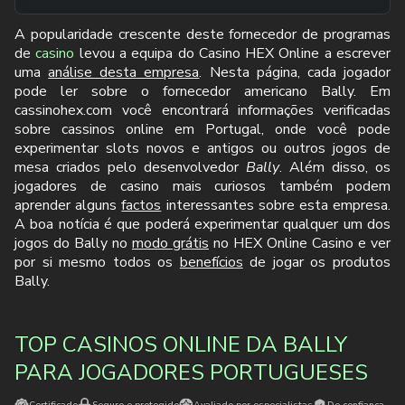
2
Até €1000 + 400 Rodadas Grátis
A popularidade crescente deste fornecedor de programas
de
casino
levou a equipa do Casino HEX Online a escrever
uma
análise desta empresa
. Nesta página, cada jogador
pode ler sobre o fornecedor americano Bally. Em
3
200% até €1000 + 100 FS
cassinohex.com você encontrará informações verificadas
sobre cassinos online em Portugal, onde você pode
experimentar slots novos e antigos ou outros jogos de
mesa criados pelo desenvolvedor
Bally
. Além disso, os
jogadores de casino mais curiosos também podem
aprender alguns
factos
interessantes sobre esta empresa.
A boa notícia é que poderá experimentar qualquer um dos
jogos do Bally no
modo grátis
no HEX Online Casino e ver
por si mesmo todos os
benefícios
de jogar os produtos
Bally.
TOP CASINOS ONLINE DA BALLY
PARA JOGADORES PORTUGUESES