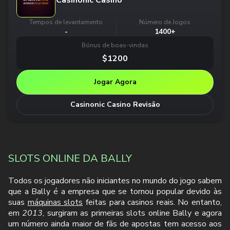
Tempos de levantamento
Número de Jogos
-
1400+
Bónus de boas-vindas
$1200
Jogar Agora
Casinonic Casino Revisão
SLOTS ONLINE DA BALLY
Todos os jogadores não iniciantes no mundo do jogo sabem
que a Bally é a empresa que se tornou popular devido às
suas
máquinas slots
feitas para casinos reais. No entanto,
em
2013
, surgiram as primeiras slots online Bally e agora
um número ainda maior de fãs de apostas tem acesso aos