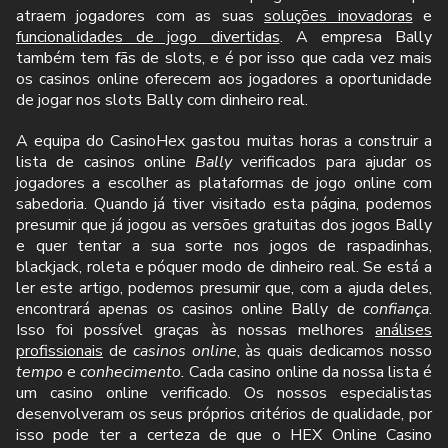
atraem jogadores com as suas
soluções inovadoras
e
funcionalidades de jogo divertidas
. A empresa Bally
também tem fãs de slots, e é por isso que cada vez mais
os casinos online oferecem aos jogadores a oportunidade
de jogar nos slots Bally com dinheiro real.
A equipa do CasinoHex gastou muitas horas a construir a
lista de casinos online
Bally
verificados para ajudar os
jogadores a escolher as plataformas de jogo online com
sabedoria. Quando já tiver visitado esta página, podemos
presumir que já jogou as versões gratuitas dos jogos Bally
e quer tentar a sua sorte nos jogos de raspadinhas,
blackjack, roleta e póquer modo de dinheiro real. Se está a
ler este artigo, podemos presumir que, com a ajuda deles,
encontrará apenas os casinos online Bally de
confiança
.
Isso foi possível graças às nossas melhores
análises
profissionais
de
casinos online
, às quais dedicamos nosso
tempo
e
conhecimento.
Cada casino online da nossa lista é
um casino online verificado. Os nossos especialistas
desenvolveram os seus próprios critérios de qualidade, por
isso pode ter a certeza de que o HEX Online Casino