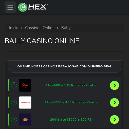
Início
Cassinos Online
Bally
BALLY CASINO ONLINE
OS 3 MELHORES CASINOS PARA JOGAR COM DINHE
1
Até €500 + 125 Rodadas Grátis