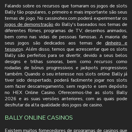
Falando sobre os recursos que tornaram os jogos de slots
Bally tão populares, o primeiro e mais importante são seus
temas de jogo
. No cassinohex.com poderá experimentar os
jogos de demonstração
do Bally's baseados nos temas de
diferentes filmes, programas de TV, desenhos animados,
bem como nas vidas de pessoas famosas. A maioria de
seus jogos são dedicados aos temas de
dinheiro e
tesouro
s. Além disso, temos que acrescentar que os slots
Bally são perfeitos para se divertir, devido a seus belos
designs e trilhas sonoras, bem como
recursos
como
rodadas de bónus progressivos e jackpots progressivos
também. Quando o seu interesse nos slots online Bally já
tiver sido despertado, poderá facilmente jogar nos slots
sem fazer descarregamento, sem registo e sem depósito
no HEX Online Casino. Oferecemos-lhe as slots Bally
2026 e as suas versões anteriores, com as quais pode
desfrutar da alta qualidade dos jogos de casino.
BALLY ONLINE CASINOS
Existem muitos fornecedores de programas de casinos que